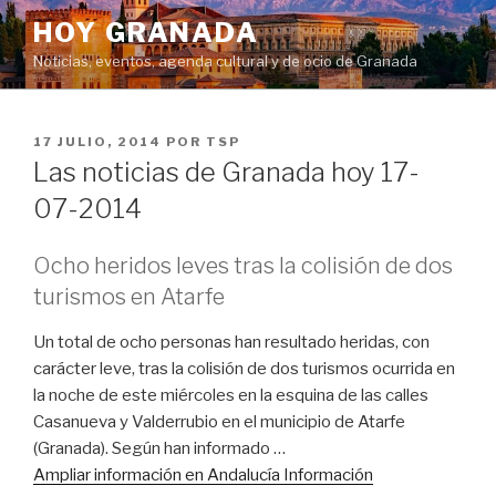
Saltar
HOY GRANADA
al
Noticias, eventos, agenda cultural y de ocio de Granada
contenido
PUBLICADO
17 JULIO, 2014
POR
TSP
EL
Las noticias de Granada hoy 17-
07-2014
Ocho heridos leves tras la colisión de dos
turismos en Atarfe
Un total de ocho personas han resultado heridas, con
carácter leve, tras la colisión de dos turismos ocurrida en
la noche de este miércoles en la esquina de las calles
Casanueva y Valderrubio en el municipio de Atarfe
(Granada). Según han informado …
Ampliar información en Andalucía Información