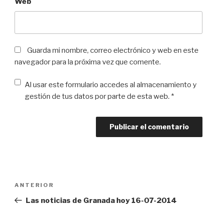
Web
Guarda mi nombre, correo electrónico y web en este
navegador para la próxima vez que comente.
Al usar este formulario accedes al almacenamiento y
gestión de tus datos por parte de esta web. *
Navegación
Entrada
ANTERIOR
de
anterior:
Las noticias de Granada hoy 16-07-2014
entradas