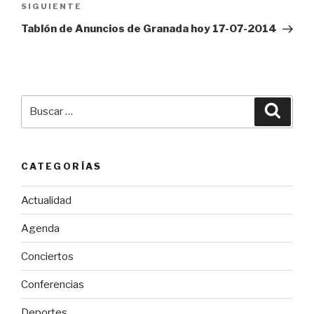
Siguiente
SIGUIENTE
entrada
Tablón de Anuncios de Granada hoy 17-07-2014
Buscar
Busca
por:
CATEGORÍAS
Actualidad
Agenda
Conciertos
Conferencias
Deportes